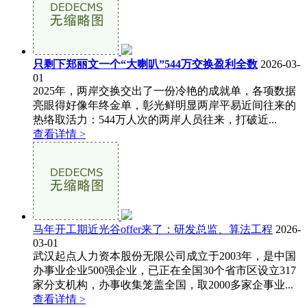
只剩下郑丽文一个“大喇叭”544万交换盈利全数
2026-03-
01
2025年，两岸交换交出了一份冷艳的成就单，各项数据
亮眼得好像年终金单，彰光鲜明显两岸平易近间往来的
热络取活力：544万人次的两岸人员往来，打破近...
查看详情 >
马年开工期近光谷offer来了：研发总监、算法工程
2026-
03-01
武汉起点人力资本股份无限公司成立于2003年，是中国
办事业企业500强企业，已正在全国30个省市区设立317
家分支机构，办事收集笼盖全国，取2000多家企事业...
查看详情 >