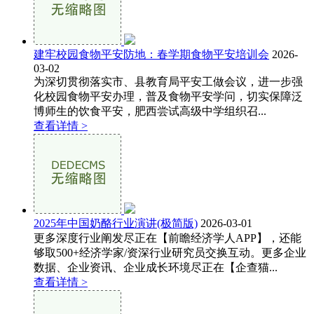
建牢校园食物平安防地：春学期食物平安培训会
2026-
03-02
为深切贯彻落实市、县教育局平安工做会议，进一步强
化校园食物平安办理，普及食物平安学问，切实保障泛
博师生的饮食平安，肥西尝试高级中学组织召...
查看详情 >
2025年中国奶酪行业演讲(极简版)
2026-03-01
更多深度行业阐发尽正在【前瞻经济学人APP】，还能
够取500+经济学家/资深行业研究员交换互动。更多企业
数据、企业资讯、企业成长环境尽正在【企查猫...
查看详情 >