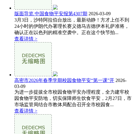
版面导览 中国食物平安报第4307期
2026-03-09
3月3日，沙特阿拉伯台放出，最新动静！方才上任不到
24小时的伊朗代办署理长赛义德马吉德伊本礼萨准将，
确认正在以色列的精准空袭中。正在这个快节拍...
查看详情 >
高密市2026年春季学期校园食物平安“第一课”开
2026-
03-09
为进一步提拔全市校园食物平安办理程度，全力建牢校
园食物平安防地，切实保障师生饮食平安，2月27日，市
市场监管局结合市教体局配合召开全市校园食...
查看详情 >