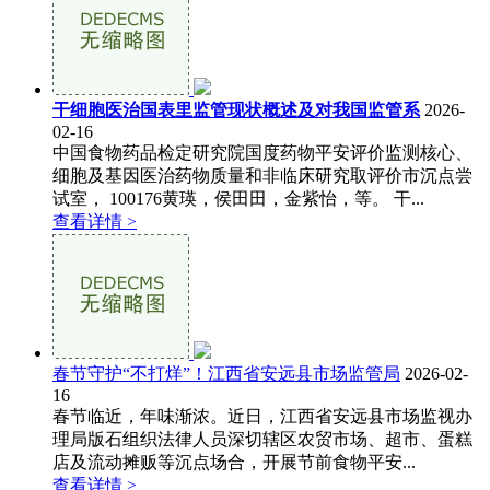
干细胞医治国表里监管现状概述及对我国监管系
2026-
02-16
中国食物药品检定研究院国度药物平安评价监测核心、
细胞及基因医治药物质量和非临床研究取评价市沉点尝
试室， 100176黄瑛，侯田田，金紫怡，等。 干...
查看详情 >
春节守护“不打烊”！江西省安远县市场监管局
2026-02-
16
春节临近，年味渐浓。近日，江西省安远县市场监视办
理局版石组织法律人员深切辖区农贸市场、超市、蛋糕
店及流动摊贩等沉点场合，开展节前食物平安...
查看详情 >