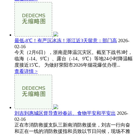
最低-8℃！有严沉冰冻！浙江近3天留意：部门高
2026-
02-16
今天（2月6日），浙南是降温沉灾区。截至下战书3时，
临海（-14。9℃）、露台（-14。9℃）等地24小时降温幅
度接近15℃。 为做好荥阳市2026年烟花爆仗办理...
查看详情 >
刘吉到惠城区督导查抄春运、食物平安和平安出
2026-
02-16
正在市消防救援支队三新南消防救援坐，刘吉一行向奋
和正在一线的消防救援指和员致以节日问候，现场不雅