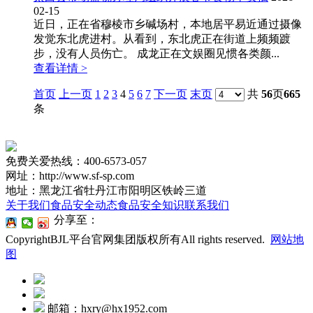
02-15
近日，正在省穆棱市乡碱场村，本地居平易近通过摄像
发觉东北虎进村。从看到，东北虎正在街道上频频踱
步，没有人员伤亡。 成龙正在文娱圈见惯各类颜...
查看详情 >
首页
上一页
1
2
3
4
5
6
7
下一页
末页
共
56
页
665
条
免费关爱热线：400-6573-057
网址：http://www.sf-sp.com
地址：黑龙江省牡丹江市阳明区铁岭三道
关于我们
食品安全动态
食品安全知识
联系我们
分享至：
CopyrightBJL平台官网集团版权所有All rights reserved.
网站地
图
邮箱：hxry@hx1952.com