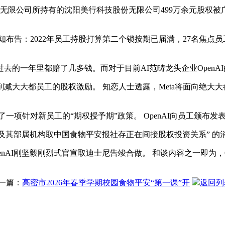
限公司所持有的沈阳美行科技股份无限公司499万余元股权被广
告：2022年员工持股打算第二个锁按期已届满，27名焦点员工
一年里都赔了几多钱。而对于目前AI范畴龙头企业OpenAI
第二年削减大大都员工的股权激励。 知恋人士透露，Meta将面向
了一项针对新员工的“期权授予期”政策。 OpenAI向员工颁
及其部属机构取中国食物平安报社存正在间接股权投资关系” 的
enAI刚坚毅刚烈式官宣取迪士尼告竣合做。 和谈内容之一即为，
一篇：
高密市2026年春季学期校园食物平安“第一课”开
返回列