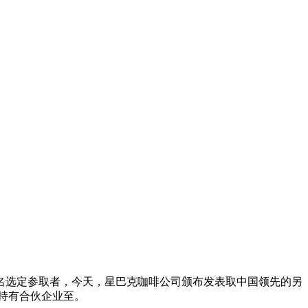
334名选定参取者，今天，星巴克咖啡公司颁布发表取中国领先的另
持有合伙企业至。