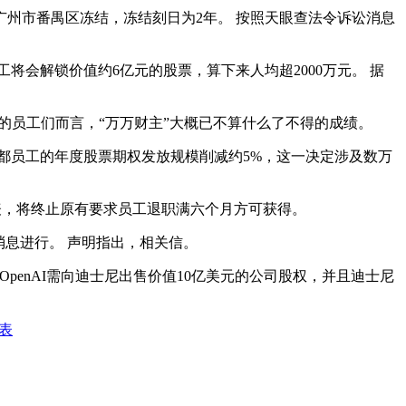
州市番禺区冻结，冻结刻日为2年。 按照天眼查法令诉讼消息
将会解锁价值约6亿元的股票，算下来人均超2000万元。 据
的员工们而言，“万万财主”大概已不算什么了不得的成绩。
绝大大都员工的年度股票期权发放规模削减约5%，这一决定涉及数万
布发表，将终止原有要求员工退职满六个月方可获得。
消息进行。 声明指出，相关信。
OpenAI需向迪士尼出售价值10亿美元的公司股权，并且迪士尼
表