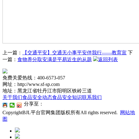
上一篇：
【交通平安】交通无小事平安伴我行——教育宣
下
一篇：
食物养分取安满是平易近生的从题
返回列表
免费关爱热线：400-6573-057
网址：http://www.sf-sp.com
地址：黑龙江省牡丹江市阳明区铁岭三道
关于我们
食品安全动态
食品安全知识
联系我们
分享至：
CopyrightBJL平台官网集团版权所有All rights reserved.
网站地
图