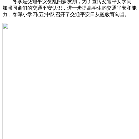
冬季是交通平安变乱的多发期，为了宣传交通平安学问，
加强同窗们的交通平安认识，进一步提高学生的交通平安和能
力，春晖小学四(五)中队召开了交通平安日从题教育勾当。