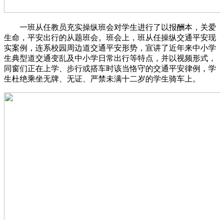
一班从任教员充实操纵班会对学生进行了以报酬本，关爱
生命，平安出行的从题班会。班会上，班从任操纵交通平安现
实案例，连系校园周边道交通平安形势，宣讲了近年来中小学
生典型道交通变乱及中小学日常出行等特点，并以视频形式，
同窗们正在上学、步行或搭车时该当恪守的交通平安律例，学
生杜绝乘坐无牌、无证、严禁未满十二岁的学生骑车上。