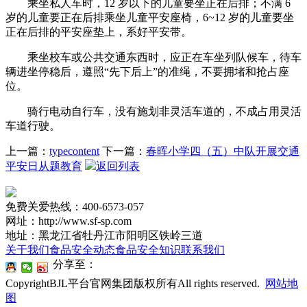
乘坐私人车时，12 岁以下的儿童要坐正在后排；不满 6
岁的儿童要正在后排乘坐儿童平安座椅，6~12 岁的儿童要坐
正在后排的平安座垫上，系好平安带。
乘坐校车或公共交通东西时，应正在车坐列队候车，待车
辆进坐停稳后，遵照“先下后上”的准绳，不要拥堵和抢占座
位。
骑行电动自行车，没有施划非灵活车道的，不成占用灵活
车道行驶。
上一篇：
typecontent
下一篇：
春晖小学四（五）中队开展交通
平安日从题教育
返回列表
免费关爱热线：400-6573-057
网址：http://www.sf-sp.com
地址：黑龙江省牡丹江市阳明区铁岭三道
关于我们
食品安全动态
食品安全知识
联系我们
分享至：
CopyrightBJL平台官网集团版权所有All rights reserved.
网站地
图