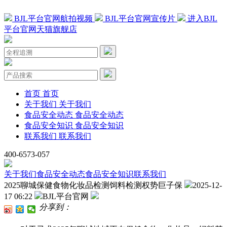
BJL平台官网航拍视频
BJL平台官网宣传片
进入BJL
平台官网天猫旗舰店
首页
首页
关于我们
关于我们
食品安全动态
食品安全动态
食品安全知识
食品安全知识
联系我们
联系我们
400-6573-057
关于我们
食品安全动态
食品安全知识
联系我们
2025聊城保健食物化妆品检测饲料检测权势巨子保
2025-12-
17 06:22
BJL平台官网
分享到：