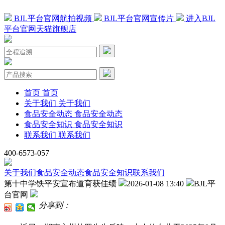
BJL平台官网航拍视频
BJL平台官网宣传片
进入BJL
平台官网天猫旗舰店
首页
首页
关于我们
关于我们
食品安全动态
食品安全动态
食品安全知识
食品安全知识
联系我们
联系我们
400-6573-057
关于我们
食品安全动态
食品安全知识
联系我们
第十中学铁平安宣布道育获佳绩
2026-01-08 13:40
BJL平
台官网
分享到：