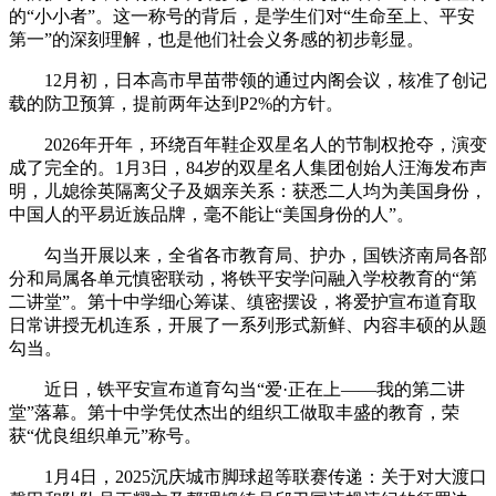
的“小小者”。这一称号的背后，是学生们对“生命至上、平安
第一”的深刻理解，也是他们社会义务感的初步彰显。
12月初，日本高市早苗带领的通过内阁会议，核准了创记
载的防卫预算，提前两年达到P2%的方针。
2026年开年，环绕百年鞋企双星名人的节制权抢夺，演变
成了完全的。1月3日，84岁的双星名人集团创始人汪海发布声
明，儿媳徐英隔离父子及姻亲关系：获悉二人均为美国身份，
中国人的平易近族品牌，毫不能让“美国身份的人”。
勾当开展以来，全省各市教育局、护办，国铁济南局各部
分和局属各单元慎密联动，将铁平安学问融入学校教育的“第
二讲堂”。第十中学细心筹谋、缜密摆设，将爱护宣布道育取
日常讲授无机连系，开展了一系列形式新鲜、内容丰硕的从题
勾当。
近日，铁平安宣布道育勾当“爱·正在上——我的第二讲
堂”落幕。第十中学凭仗杰出的组织工做取丰盛的教育，荣
获“优良组织单元”称号。
1月4日，2025沉庆城市脚球超等联赛传递：关于对大渡口