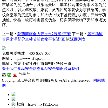
市场等为沉点场合，以旅逛景区、车坐和高速公办事区等为沉
点区域，以大年夜饭、婚宴、旅逛团餐等餐饮办事供给者、学
校食堂等为沉点对象，加大线上线下监视查抄力度，开展专项
抽检、快检，峻厉冲击冒充伪劣、切实保障食物平安和市场次
序。
上一篇：
陕西商南全力守护“校园餐”平安
下一篇：
省市场监
管局来渭督导查抄节前食物平安暨“互
返回列表
免费关爱热线：400-6573-057
网址：http://www.sf-sp.com
地址：黑龙江省牡丹江市阳明区铁岭三道
关于我们
食品安全动态
食品安全知识
联系我们
分享至：
CopyrightBJL平台官网集团版权所有All rights reserved.
网站地
图
邮箱：hxry@hx1952.com