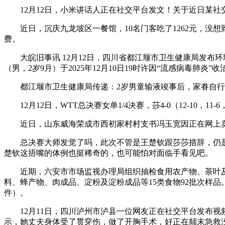
12月12日，小米讲话人正在社交平台发文！关于近日某社交
近日，沉庆九龙坡区一餐馆，10名门客吃了1262元，没想
费。
大皖旧事讯 12月12日，四川省都江堰市卫生健康局发布
（男，2岁9月）于2025年12月10日19时许因“流感病毒肺
都江堰市卫生健康局传递：2岁男童输液竣事后，家眷自行
12月12日，WTT总决赛女单1/4决赛，莎4-0（12-10，
近日，山东威海荣成市西初家村村支书冯玉宽因正在网上卖谷
总决赛大师发觉了吗，此次不管是王楚钦跟莎莎措辞，仍是
楚钦这捂嘴的体例也挺稀奇的，也可能怕对面临手看见吧。
近期，六安市市场监视办理局组织抽检食用农产物、茶叶及
料、蜂产物、肉成品、淀粉及淀粉成品等15类食物92批次样
件）。
12月11日，四川泸州市泸县一位网友正在社交平台发布视
示，她丈夫身体受了贯穿伤，做了开胸手术，好正在颠末急救