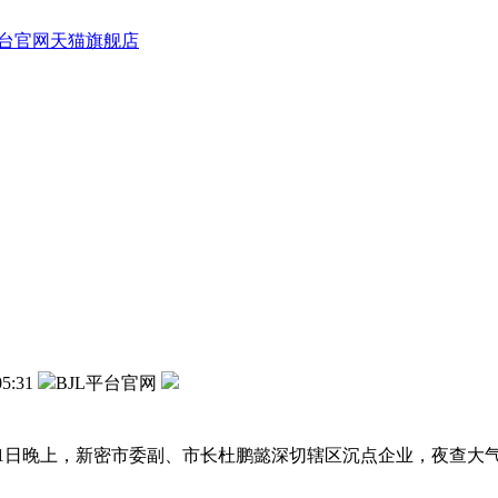
平台官网天猫旗舰店
05:31
BJL平台官网
静，12月11日晚上，新密市委副、市长杜鹏懿深切辖区沉点企业，