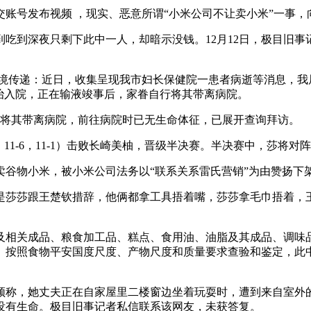
账号发布视频 ，现实、恶意所谓“小米公司不让卖小米”一事
到吃到深夜只剩下此中一人，却暗示没钱。12月12日，极目旧
环境传递：近日，收集呈现我市妇长保健院一患者病逝等消息，我
炎”收治入院，正在输液竣事后，家眷自行将其带离病院。
将其带离病院，前往病院时已无生命体征，已展开查询拜访。
11-6，11-6，11-1）击败长崎美柚，晋级半决赛。半决赛中，
物小米，被小米公司法务以“联系关系雷氏营销”为由赞扬下
莎莎跟王楚钦措辞，他俩都拿工具捂着嘴，莎莎拿毛巾捂着，王
相关成品、粮食加工品、糕点、食用油、油脂及其成品、调味品
品。按照食物平安国度尺度、产物尺度和质量要求查验和鉴定，此
频称，她丈夫正在自家屋里二楼窗边坐着玩耍时，遭到来自室外
没有生命。极目旧事记者私信联系该网友，未获答复。