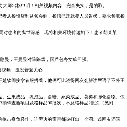
，向大师出格申明！相关视频内容，完全失实，是的取。
事记者从餐馆店利益领会到，餐馆已迁就餐人员告状，要求领取餐
局对患者的离世深感，现将相关环境传递如下！患者胡某某
莎将对阵蒯曼，王曼昱对阵陈熠，国乒包办女单四强。
架视频，激发普遍关心。
楚钦间接拿衣服捂着，他俩可比晓得网友会解读唇语了不外王
、生果成品、乳成品、食糖、蔬菜成品、薯类和膨化食物、饮
中抽样查验项目及格样品90批次，不及格样品2批次（见附
的枪击身负轻伤，连旁边的窗帘都被打出一个洞。该网友还暗