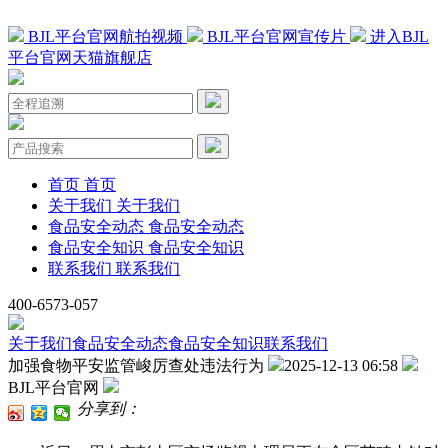
BJL平台官网航拍视频
BJL平台官网宣传片
进入BJL
平台官网天猫旗舰店
首页
首页
关于我们
关于我们
食品安全动态
食品安全动态
食品安全知识
食品安全知识
联系我们
联系我们
400-6573-057
关于我们
食品安全动态
食品安全知识
联系我们
加强食物平安监管峻厉查处违法行为
2025-12-13 06:58
BJL平台官网
分享到：