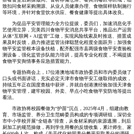
致扣问食材采购溯源、从业人员健康办理、食物留样轨制施行
等环境，并针对食堂饮水供应、餐食健康等提出具体改良。
为促品平安管理能力全方位提拔，委员们，加速消息化手
艺使用立异，完美四川食物平安消息共享平台，推品出产运营
从体“互联网﹢AI监管”工做，实现风险线索及时推送、措置成
果及时反馈，鼎力推进监管法律聪慧化程度全面跃升；加强食
物平安监管根本设备扶植，配齐配强市县两级食物平安查验检
测设备，强化监管步队能力培训，提高专业化程度，不竭提拔
食物平安舆情事务应急措置能力。
专题协商会上，17位港澳地域市政协委员和市内委员做了
口头或书面讲话，充实必定天津市食物平安工做取得的成效，
持续五年正在国度查核中获评，并就自创港澳经验加强天津食
物平安管理，建牢校园、外卖、早点小吃食物平安防地等提出
看法。
市政协将校园餐做为“护苗”沉点，2025年4月，组建由教
育、市场监管、养分卫生范畴委员构成的专项调研组，深切全
市中小学校开展“全链条”排查，从食材采购的泉源逃溯，到后
厨加工的规范操做，再到学生用餐的反馈收集，累计师生、家
长600余人次，构成《关于优化校园养分餐平安取养分的调研