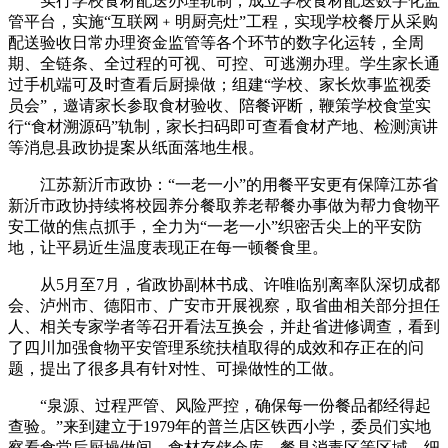
实行学校食材配送办理轨制，成立学校食材配送数字化监
管平台，实施“互联网﹢明厨亮灶”工程，实现学校餐厅从采购
配送验收日常办理资金监管等各个环节的数字化运转，全周
期、全链条、全过程的可视、可控、可逃溯办理。学生家长通
过手机端可及时查看后厨操做；组建“学校、家长炊事监视委
员会”，邀请家长参取食材验收、陪餐评断，鞭策学校食堂实
行“食材溯源码”轨制，家长扫码即可查看食材产地、检测演讲
等消息县政协提案从纸面落地生根。
江苏新沂市政协：“一老一小”的用餐平安更有保障江苏省
新沂市政协持续将校园养分餐取养老帮餐办事做为帮力食物平
安工做的焦点抓手，全力为“一老一小”织密舌尖上的平安防
地，让平易近生温度表现正在每一顿餐食里。
从5月至7月，省政协副林书成、许唯临别离率队深切成都
会、泸州市、德阳市、广安市开展视察，取省曲相关部分担任
人、相关专家学者等召开看法互换会，并赴省进修调查，看到
了四川加强食物平安管理系统扶植取得的成效和存正在的问
题，提出了很多具有针对性、可操做性的工做。
“泉源、过程严管、风险严控，确保每一份餐品都经得起
查验。”来到建立于1979年的普兰店区铁西小学，委员们实地
察看食堂后厨操做间、食材存储仓库、餐具消毒区等区域，细