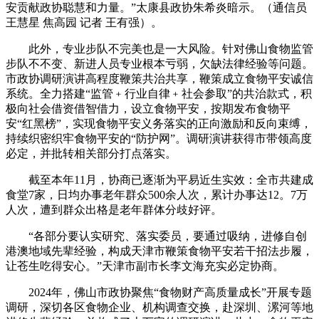
安贡献政协聪慧和力量。”太康县政协朱希炎暗示。（通信员
王慧星 焦高园 记者 王有强）。
此外，专业步队不完美也是一大风险。针对佛山食物监管
步队不不变、新进人员专业根本亏弱，欠缺法律经验等问题。
市政协调研演讲高程度鞭策共治共享，鞭策成立食物平安诚信
系统。全力搭建“监管﹢行业自律﹢社会参取”的共治款式，积
极向社会借资借智借力，设立食物平安，按期发布食物平
安“红黑榜”，实现食物平安义务落实的正向激励和反向束缚，
持续织密织牢食物平安的“防护网”。调研演讲获得市带领高度
必定，并批转相关部分打点落实。
截至本年11月，协商已逐渐为平易近生实效：全市共建成
食堂7家，日均办事老年群众500余人次，累计办事达12。7万
人次，遭到群众出格是老年群体分歧好评。
“各部分要认实研究、落实委员，要通过吸纳，进修自创
港澳地域先辈经验，构成天津市鞭策食物平安若干招法步履，
让苍生吃得安心。”天津市副市长李文海充实必定协商。
2024年，佛山市政协聚焦“食物财产高质量成长”开展专题
调研，深切各区食物企业、机构调查交换，赴深圳、漯河等地