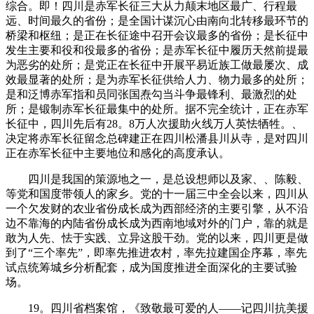
综合。即！四川是赤军长征三大从力颠末地区最广、行程最
远、时间最久的省份；是全国计谋沉心由南向北转移最环节的
桥梁和枢纽；是正在长征途中召开会议最多的省份；是长征中
发生主要和役和役最多的省份；是赤军长征中履历天然前提最
为恶劣的处所；是党正在长征中开展平易近族工做最屡次、成
效最显著的处所；是为赤军长征供给人力、物力最多的处所；
是和泛博赤军指和员同张国焘勾当斗争最锋利、最激烈的处
所；是锻制赤军长征最集中的处所。据不完全统计，正在赤军
长征中，四川先后有28。8万人次援助火线万人英怯牺牲。、
决定将赤军长征留念总碑建正在四川松潘县川从寺，是对四川
正在赤军长征中主要地位和感化的高度承认。
四川是我国的策源地之一，是总设想师以及家、、陈毅、
等党和国度带领人的家乡。党的十一届三中全会以来，四川从
一个欠发财的农业省份成长成为西部经济的主要引擎，从不沿
边不靠海的内陆省份成长成为西南地域对外的门户，靠的就是
敢为人先、怯于实践、立异这股干劲。党的以来，四川更是做
到了“三个率先”，即率先推进农村，率先拉建国企序幕，率先
试点统筹城乡分析配套，成为国度推进全面深化的主要试验
场。
19。四川省档案馆，《致敬最可爱的人——记四川抗美援