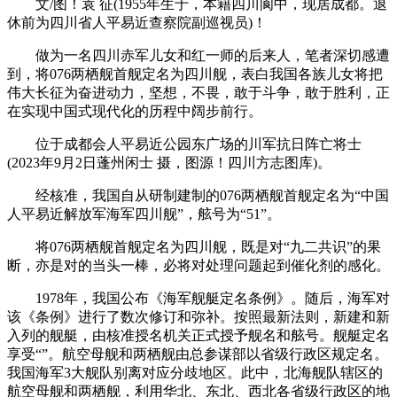
文/图！袁 征(1955年生于，本籍四川阆中，现居成都。退
休前为四川省人平易近查察院副巡视员)！
做为一名四川赤军儿女和红一师的后来人，笔者深切感遭
到，将076两栖舰首舰定名为四川舰，表白我国各族儿女将把
伟大长征为奋进动力，坚想，不畏，敢于斗争，敢于胜利，正
在实现中国式现代化的历程中阔步前行。
位于成都会人平易近公园东广场的川军抗日阵亡将士
(2023年9月2日蓬州闲士 摄，图源！四川方志图库)。
经核准，我国自从研制建制的076两栖舰首舰定名为“中国
人平易近解放军海军四川舰”，舷号为“51”。
将076两栖舰首舰定名为四川舰，既是对“九二共识”的果
断，亦是对的当头一棒，必将对处理问题起到催化剂的感化。
1978年，我国公布《海军舰艇定名条例》。随后，海军对
该《条例》进行了数次修订和弥补。按照最新法则，新建和新
入列的舰艇，由核准授名机关正式授予舰名和舷号。舰艇定名
享受“”。航空母舰和两栖舰由总参谋部以省级行政区规定名。
我国海军3大舰队别离对应分歧地区。此中，北海舰队辖区的
航空母舰和两栖舰，利用华北、东北、西北各省级行政区的地