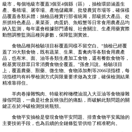
級市，每個地級市覆蓋3個至4個縣（區），抽檢環節涵蓋生
產、養殖場、屠宰場、產地儲藏庫、批發農貿市場等，確保樣
品覆蓋各類从體﹔抽檢品種實行部省統籌，部級抓大產品、处
所抓特色產品，果菜茶、肉蛋奶、魚蝦蟹等日常食用農產品均
納入監測，每年還會根據部門通報、社會關注、生產用藥實際
動態調整監測品種與參數，保障監測實效。
食物品種與檢驗項目标覆蓋同樣不留空白。“抽檢已經覆
蓋了39大類食物，既有蔬菜、生果、畜禽肉等各類食用農產
品，也有米、面、油等各類生產加工食物，還有餐飲食物等，
根基實現群眾日常消費食物全覆蓋。”孫會川說。檢驗項目
上，覆蓋農藥、獸藥、微生物、食物添加劑等2066項指標，每
項指標均有科學檢測方式與限量要求做為支撐，確保檢測結果
精准靠得住。
羊肉卷摻雜鴨肉、特級初榨橄欖油混入大豆油等食物摻雜
摻假問題，一曲是社會反映強烈的痛點，而破解此類問題的關
鍵正在於冲破檢測技術瓶頸。
食物平安抽檢是發現食物平安問題、排查食物平安風險的
主要技術手段，也為后續的全鏈條監管供给了精准靶向。