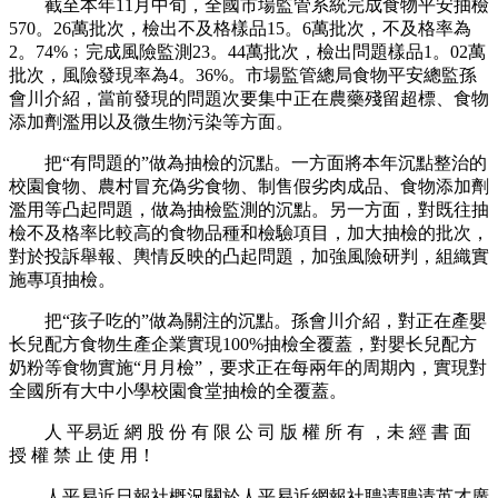
截至本年11月中旬，全國市場監管系統完成食物平安抽檢
570。26萬批次，檢出不及格樣品15。6萬批次，不及格率為
2。74%﹔完成風險監測23。44萬批次，檢出問題樣品1。02萬
批次，風險發現率為4。36%。市場監管總局食物平安總監孫
會川介紹，當前發現的問題次要集中正在農藥殘留超標、食物
添加劑濫用以及微生物污染等方面。
把“有問題的”做為抽檢的沉點。一方面將本年沉點整治的
校園食物、農村冒充偽劣食物、制售假劣肉成品、食物添加劑
濫用等凸起問題，做為抽檢監測的沉點。另一方面，對既往抽
檢不及格率比較高的食物品種和檢驗項目，加大抽檢的批次，
對於投訴舉報、輿情反映的凸起問題，加強風險研判，組織實
施專項抽檢。
把“孩子吃的”做為關注的沉點。孫會川介紹，對正在產嬰
长兒配方食物生產企業實現100%抽檢全覆蓋，對嬰长兒配方
奶粉等食物實施“月月檢”，要求正在每兩年的周期內，實現對
全國所有大中小學校園食堂抽檢的全覆蓋。
人 平易近 網 股 份 有 限 公 司 版 權 所 有 ，未 經 書 面
授 權 禁 止 使 用！
人平易近日報社概況關於人平易近網報社聘请聘请英才廣