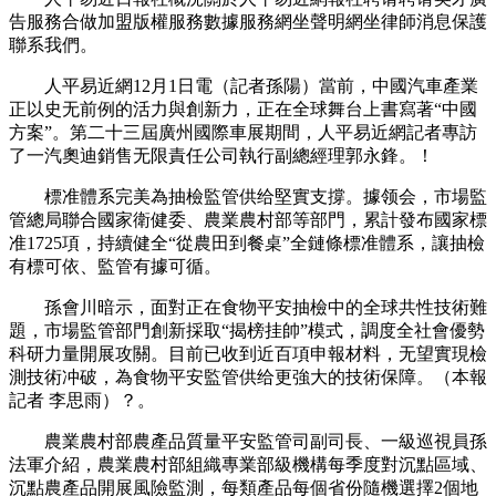
告服務合做加盟版權服務數據服務網坐聲明網坐律師消息保護
聯系我們。
人平易近網12月1日電（記者孫陽）當前，中國汽車產業
正以史无前例的活力與創新力，正在全球舞台上書寫著“中國
方案”。第二十三屆廣州國際車展期間，人平易近網記者專訪
了一汽奧迪銷售无限責任公司執行副總經理郭永鋒。！
標准體系完美為抽檢監管供给堅實支撐。據领会，市場監
管總局聯合國家衛健委、農業農村部等部門，累計發布國家標
准1725項，持續健全“從農田到餐桌”全鏈條標准體系，讓抽檢
有標可依、監管有據可循。
孫會川暗示，面對正在食物平安抽檢中的全球共性技術難
題，市場監管部門創新採取“揭榜挂帥”模式，調度全社會優勢
科研力量開展攻關。目前已收到近百項申報材料，无望實現檢
測技術冲破，為食物平安監管供给更強大的技術保障。（本報
記者 李思雨）？。
農業農村部農產品質量平安監管司副司長、一級巡視員孫
法軍介紹，農業農村部組織專業部級機構每季度對沉點區域、
沉點農產品開展風險監測，每類產品每個省份隨機選擇2個地