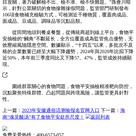
目攻關，著力破解檢不出、檢不准、檢不快難題。”孫會川暗
示，針對公眾關切的食物摻雜摻假問題，監管部門研制發布
106項食物補充檢驗方式，可檢測近千種物質，覆蓋肉成品、
面成品、豆成品、調味品等沉點品類。
從田間地頭到餐桌餐盤，從傳統商超到線上平台，食物平
安抽檢的“觸角”不斷延长，全方位覆蓋成為監管焦点優勢，无
效壓縮風險隱患空間。數據顯示，“十四五”以來，多批次不及
格的企業數量已經呈大幅下降趨勢，2024年與2020年比拟下降
近50%，本年前三季度同比又下降57。47%，監管成效持續顯
現。
圍繞群眾關心的食物問題，食物平安抽檢精准靶向防控，
沉點聚焦特殊群體、凸起問題與跨境風險，讓監管更具針對
性。
上一篇：
2023年安徽通俗话测验报名官网入口
下一篇：
海
南“魂灵酸汤”有了食物平安处所尺度！
返回列表
免费关爱热线：400-6573-057