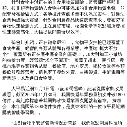
針對食物中潛正在的非食用物質風險，監管部門將那非
類、拉非類等物質納入食物中可能添加的非食用物質名錄，並
配套發布檢驗方式，各地據此查處多量不法添加案件，對違法
企業构成強大震懾。針對食用農產品快速篩查需求，發布67項
食物快速檢測方式，正在農貿市場、校園食堂等沉點場所發揮
快速篩查感化，大幅提拔問題發現效率。
孫會川介紹，正在鏈條環節上，食物平安抽檢已經覆蓋了
食物生產、經營的各類从體和各種業態。生產端“抓大不放
小”，覆蓋所有正在產生產企業的基礎上，加大對加工小做坊
的抽檢力度﹔經營端“求全不漏項”，覆蓋了超市、便当店、農
批市場等各類銷售从體，餐飲店、地方廚房、學校食堂等各類
餐飲服務經營者，還包罗了餐飲外賣、曲播帶貨、生鮮電商等
新業態，以及進口食物等。
人平易近網12月1日電 （記者喬雪峰）記者從國家郵政局
獲悉，截至2025年11月30日，我國快遞年業務量初次冲破1800
億件，新紀錄標志著我國郵政快遞業再次開啟新篇章。 據领
会，本年我國第1800億件快件，是廣東深圳的一位市平易近網
購的智能學習機。。
“面對食物平安監管新情況新問題，我們沉點開展科技項