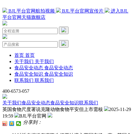
BJL平台官网航拍视频
BJL平台官网宣传片
进入BJL
平台官网天猫旗舰店
首页
首页
关于我们
关于我们
食品安全动态
食品安全动态
食品安全知识
食品安全知识
联系我们
联系我们
400-6573-057
关于我们
食品安全动态
食品安全知识
联系我们
英国食物尺度署说克隆动物食物平安但上市需核
2025-11-29
19:59
BJL平台官网
分享到：