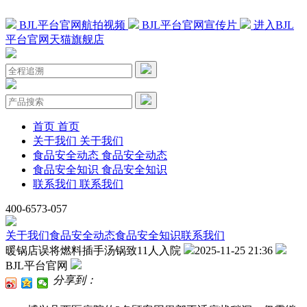
BJL平台官网航拍视频
BJL平台官网宣传片
进入BJL
平台官网天猫旗舰店
首页
首页
关于我们
关于我们
食品安全动态
食品安全动态
食品安全知识
食品安全知识
联系我们
联系我们
400-6573-057
关于我们
食品安全动态
食品安全知识
联系我们
暖锅店误将燃料插手汤锅致11人入院
2025-11-25 21:36
BJL平台官网
分享到：