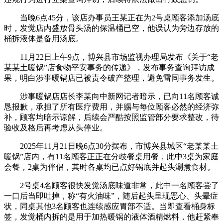
当晚6点45分，该店办事员王某正在为2号桌顾客添加汤底
时，发觉店内盛放骨头汤的保温桶已空，他误认为旁边存放的
桶拆液体是备用汤底。
11月22日上午9点，博兴县市场监视办理局发布《关于“老
某某土暖锅”店食物平安事务的传递》，发布事务查询拜访成
果，明白涉事暖锅店已被责令破产整理，避免雷同事务发生。
涉事暖锅店店长李某向中新网记者暗示，已向11名顾客诚
恳报歉，承担了所有医疗费用，并赐与每位顾客必然的经济弥
补，顾客均暗示谅解，后续会严酷按照监管部分要求整改，待
验收及格后再考虑从头停业。
2025年11月21日晚6点30分摆布，市博兴县城区“老某某土
暖锅”店内，有11名顾客正正在分歧餐桌用餐，此中3桌为家庭
会餐，2桌为伴侣，其时各桌均已点好锅底并起头涮煮食材。
2号桌4名顾客很快发觉汤底味道非常，此中一名顾客尝了
一口后当即吐掉，称“有火油味”，随后起头呈现恶心、头晕症
状，同桌其他3名顾客也连续感应胃部不适。当即查看桶身标
签，发觉桶内拆的是用于加热暖锅的液体酒精燃料，他赶紧奉