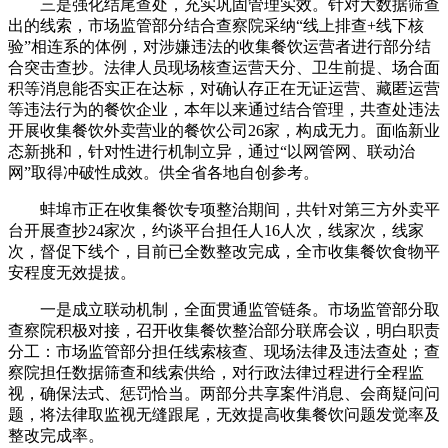
三是强化结尾查处，充实巩固管理实效。针对大数据筛查
出的线索，市场监管部分结合查察院采纳“线上排查+线下核
验”相连系的体例，对涉嫌违法的收集餐饮运营者进行部分结
合突击查抄。法律人员现场核查运营天分、卫生前提、场合面
积等消息能否实正在达标，对确认存正在无证运营、藏匿运营
等违法行为的餐饮企业，本年以来通过结合管理，共查处违法
开展收集餐饮外卖营业的餐饮公司26家，构成无力。面临新业
态新挑和，针对性进行机制立异，通过“以网管网、联动治
网”取得冲破性成效。供全省各地自创参考。
蚌埠市正在收集餐饮专项整治期间，共针对第三方外卖平
台开展查抄24家次，约谈平台担任人16人次，线家次，线家
次，督促下线个，目前已全数整改完成，全市收集餐饮食物平
安程度无效提拔。
一是成立联动机制，全面贯通监管链条。市场监管部分取
查察院积极对接，召开收集餐饮整治部分联席会议，明白职责
分工：市场监管部分担任线索核查、现场法律及违法查处；查
察院担任数据筛查和线索供给，对行政法律过程进行全程监
视，确保法式、惩罚恰当。两部分共享案件消息、会商疑问问
题，将法律取监视无缝跟尾，无效提高收集餐饮问题发觉率及
整改完成率。