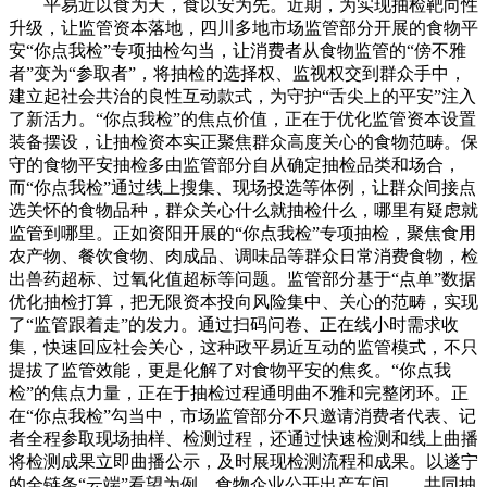
平易近以食为天，食以安为先。近期，为实现抽检靶向性
升级，让监管资本落地，四川多地市场监管部分开展的食物平
安“你点我检”专项抽检勾当，让消费者从食物监管的“傍不雅
者”变为“参取者”，将抽检的选择权、监视权交到群众手中，
建立起社会共治的良性互动款式，为守护“舌尖上的平安”注入
了新活力。“你点我检”的焦点价值，正在于优化监管资本设置
装备摆设，让抽检资本实正聚焦群众高度关心的食物范畴。保
守的食物平安抽检多由监管部分自从确定抽检品类和场合，
而“你点我检”通过线上搜集、现场投选等体例，让群众间接点
选关怀的食物品种，群众关心什么就抽检什么，哪里有疑虑就
监管到哪里。正如资阳开展的“你点我检”专项抽检，聚焦食用
农产物、餐饮食物、肉成品、调味品等群众日常消费食物，检
出兽药超标、过氧化值超标等问题。监管部分基于“点单”数据
优化抽检打算，把无限资本投向风险集中、关心的范畴，实现
了“监管跟着走”的发力。通过扫码问卷、正在线小时需求收
集，快速回应社会关心，这种政平易近互动的监管模式，不只
提拔了监管效能，更是化解了对食物平安的焦炙。“你点我
检”的焦点力量，正在于抽检过程通明曲不雅和完整闭环。正
在“你点我检”勾当中，市场监管部分不只邀请消费者代表、记
者全程参取现场抽样、检测过程，还通过快速检测和线上曲播
将检测成果立即曲播公示，及时展现检测流程和成果。以遂宁
的全链条“云端”看望为例，食物企业公开出产车间、，共同抽