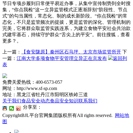
节日专项步履到日常便平易近办事，从集中宣传制势到全时搜
集，“你点我检”这一立异监管模式正逐渐辞别“阶段性、节点
式”的勾当属性，常态化、制的成长新阶段。“你点我检”的常
态化，不只是监管频次的提拔，更是监管的深化、管理机制的
完美，它将群众取监管实践连系，为建立食物平安社会共治款
式建牢基石，持续守护群众“舌尖上的平安”。前往搜狐，查看
更多？。
上一篇：
【食安陇原】秦州区石马坪、太京市场监管所开
下
一篇：
江南大学多项食物平安管理立异正在京发布
返回列
表
免费关爱热线：400-6573-057
网址：http://www.sf-sp.com
地址：黑龙江省牡丹江市阳明区铁岭三道
关于我们
食品安全动态
食品安全知识
联系我们
分享至：
CopyrightBJL平台官网集团版权所有All rights reserved.
网站地
图