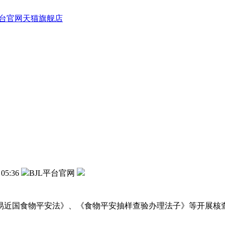
平台官网天猫旗舰店
 05:36
BJL平台官网
近国食物平安法》、《食物平安抽样查验办理法子》等开展核查