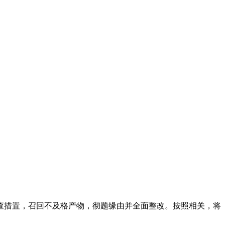
措置，召回不及格产物，彻题缘由并全面整改。按照相关，将