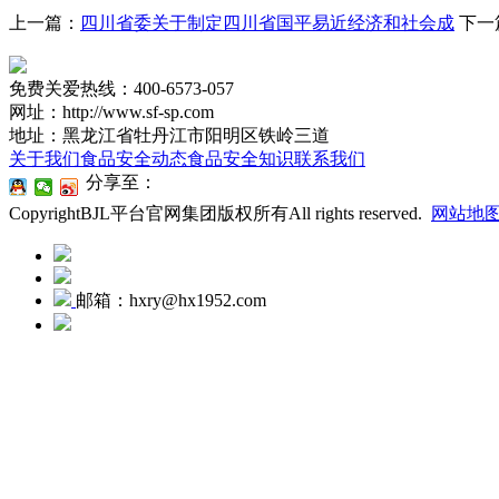
上一篇：
四川省委关于制定四川省国平易近经济和社会成
下一
免费关爱热线：400-6573-057
网址：http://www.sf-sp.com
地址：黑龙江省牡丹江市阳明区铁岭三道
关于我们
食品安全动态
食品安全知识
联系我们
分享至：
CopyrightBJL平台官网集团版权所有All rights reserved.
网站地
邮箱：hxry@hx1952.com