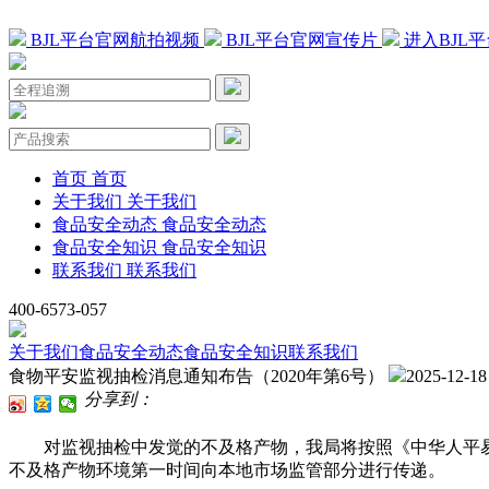
BJL平台官网航拍视频
BJL平台官网宣传片
进入BJL
首页
首页
关于我们
关于我们
食品安全动态
食品安全动态
食品安全知识
食品安全知识
联系我们
联系我们
400-6573-057
关于我们
食品安全动态
食品安全知识
联系我们
食物平安监视抽检消息通知布告（2020年第6号）
2025-12-18
分享到：
对监视抽检中发觉的不及格产物，我局将按照《中华人平易
不及格产物环境第一时间向本地市场监管部分进行传递。