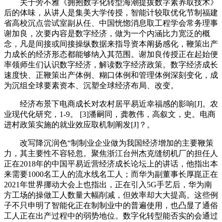
关于旁不雅《拥抱数字化转型海潮提拔数字素养取技术》
后的体味，从讲人是集美大学传授，智能计较取优化节制福建
省高校沉点尝试室副从任、中国恍惚消息取工程学会常务理事
谢加良，次要内容是数字经济，做为一个内涵比力宽泛的概
念，凡是间接或间接操纵数据来指导资本阐扬感化，鞭策出产
力成长的经济形态都能够纳入其范围。谢加良传授正在起始便
率领师生们认识数字经济，解读数字经济政策。数字经济成长
速度快、正鞭策出产体例、糊口体例和管理体例深刻变化，成
为沉组全球要素资本、沉塑全球经济布局、改变。
经济布景下电商成长对农村居平易近幸福感的影响[J]。农
业现代化研究，1-9。 [3]潘嗣同，龚教伟，高叙文，史。电商
进村政策实施的就业效应取机制阐发[J]？。
改写降沉润色“制制业企业做为我国经济增加的主要鞭策
力，其主要性不容轻忽。聚焦浙江台州杰克缝纫机厂的担任人
正在2018年的中国平易近营经济成长论坛上的讲话，他指出本
来需要1000名工人的流水线名工人；而华为副董事长厚崑正在
2021年世界挪动大会上也指出，正在引入5G手艺后，华为南
方工场的操做工人数量大幅削减，但效率却大大提高。这些例
子不只申明了智能化正在制制业中的普遍使用，也凸显了通俗
工人正在出产过程中的弱势地位。数字化转型能否实的会通过