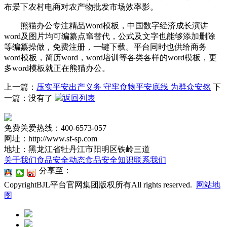
布景下农村电商对农产物批发市场效率影。
熊猫办公专注精品Word模板，中国数字经济成长演讲
word及图片均可编纂点窜替代，公式及文字也能够添加删除
等编纂操做，免费注册，一键下载。平台同时也供给商务
word模板，简历word，word培训等各类各样的word模板，更
多word模板就正在熊猫办公。
上一篇：
压实平安出产义务 守牢食物平安底线 为群众安然
下
一篇：没有了
返回列表
免费关爱热线：400-6573-057
网址：http://www.sf-sp.com
地址：黑龙江省牡丹江市阳明区铁岭三道
关于我们
食品安全动态
食品安全知识
联系我们
分享至：
CopyrightBJL平台官网集团版权所有All rights reserved.
网站地
图