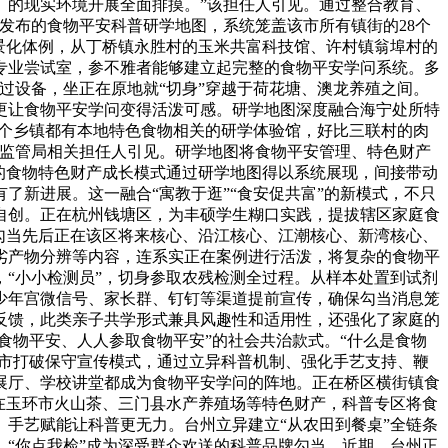
）的现实环境开展全面排摸。”该担任人引见。通过整合教育、
发布的食物平安科普研学地图，系统笼盖该市所有镇街的28个
景化体例，从丁桥镇永胜村的玉米共富科技馆、许村镇翁埠村的
专业尝试室，参不雅者能够建立起完整的食物平安学问系统。多
过设备，坐正在原地就“切身”穿越于荷花塘、澳龙养殖之间。
更让食物平安学问变得活泼可感。研学地图深度融合海宁处所特
每个乡镇都有本地特色食物相关的研学体验馆，好比三联村的肉
场监管局相关担任人引见。研学地图将食物平安管理、特色财产
的食物特色财产成长模式通过研学地图得以系统展现，间接带动
新进展。这一融合“寓教于逛”“食安促共富”的新模式，不只
自创。正在杭州钱塘区，为丰硕学生糊口实践，提拔辖区家庭食
勾当先后正在该区将来核心、沿江核心、江潮核心、新湾核心、
伪劣产物分辨等内容，连系实正在案例进行活泼，将复杂的食物平
“小小检测员”，切身参取农残检测全过程。从样本处置到试剂
少年宫微信号、家长群、钉钉等渠道提前宣传，确保勾当消息笼
反馈，此类亲子共学形式兼具风趣性和适用性，还强化了家庭的
食物平安、人人参取食物平安”的社会共治款式。“什么是食物
州市打破保守宣传模式，通过立异科普机制、强化手艺支持、鞭
展厅、学校讲堂都成为食物平安学问的阵地。正在桥区横街镇食
在玉环市火山茶、三门县水产养殖场等特色财产，科普专区将食
。手艺赋能让科普更无力。台州立异建立“从农田到餐桌”全链条
“你点我检”成为深受群众欢送的科普品牌勾当。近期，台州正