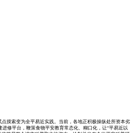
试点摸索变为全平易近实践。当前，各地正积极操纵处所资本劣
建进修平台，鞭策食物平安教育常态化、糊口化，让“平易近以