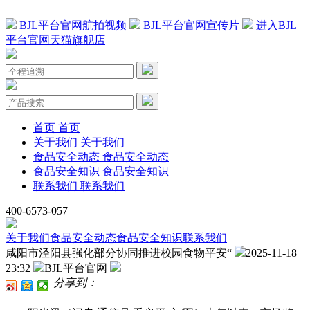
BJL平台官网航拍视频
BJL平台官网宣传片
进入BJL
平台官网天猫旗舰店
首页
首页
关于我们
关于我们
食品安全动态
食品安全动态
食品安全知识
食品安全知识
联系我们
联系我们
400-6573-057
关于我们
食品安全动态
食品安全知识
联系我们
咸阳市泾阳县强化部分协同推进校园食物平安“
2025-11-18
23:32
BJL平台官网
分享到：