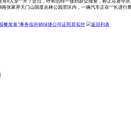
有8人穿“”开？近日，呼和浩特一接到群众报警，称正在赛罕
日，湖南张家界天门山国度丛林公园景区内，一辆汽车正在“”长进
校园餐发臭”事务拟吊销绿捷公司证照其实控
返回列表
图