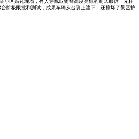
区某小区婚礼现场，有人穿戴取骑警高度类似的制式服拆，充任
行爬台阶极限挑和测试，成果车辆从台阶上溜下，还撞坏了景区护