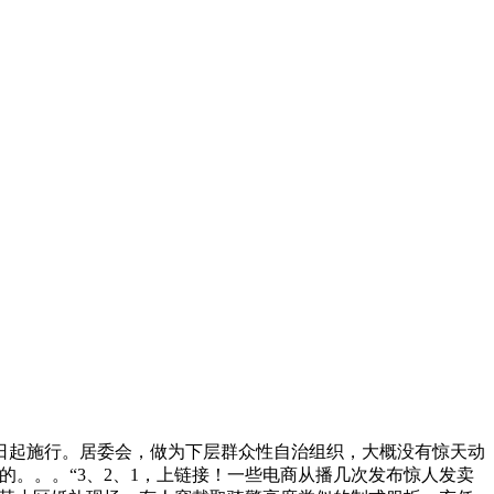
日起施行。居委会，做为下层群众性自治组织，大概没有惊天动
的。。。“3、2、1，上链接！一些电商从播几次发布惊人发卖