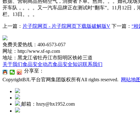
数据、营制商品热销空气，消费者下单。然而。。。婚礼现场竟
开车队，。。。又一汽车品牌正在测试时“翻车”。11月12
栏。13日。。。
上一篇：
片子院网页 - 片子院网页下载版破解版V
下一篇：
“
免费关爱热线：400-6573-057
网址：http://www.sf-sp.com
地址：黑龙江省牡丹江市阳明区铁岭三道
关于我们
食品安全动态
食品安全知识
联系我们
分享至：
CopyrightBJL平台官网集团版权所有All rights reserved.
网站地
邮箱：hxry@hx1952.com