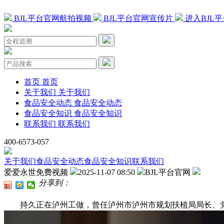
BJL平台官网航拍视频
BJL平台官网宣传片
进入BJL
首页
首页
关于我们
关于我们
食品安全动态
食品安全动态
食品安全知识
食品安全知识
联系我们
联系我们
400-6573-057
关于我们
食品安全动态
食品安全知识
联系我们
爱爱永世免费视频
2025-11-07 08:50
BJL平台官网
分享到：
持久正在泸州工做，曾任泸州市泸州市规划扶植局局长、党委