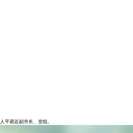
市人平易近副市长、党组。