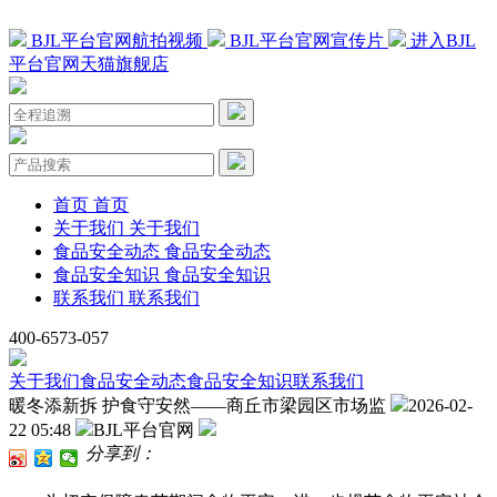
BJL平台官网航拍视频
BJL平台官网宣传片
进入BJL
平台官网天猫旗舰店
首页
首页
关于我们
关于我们
食品安全动态
食品安全动态
食品安全知识
食品安全知识
联系我们
联系我们
400-6573-057
关于我们
食品安全动态
食品安全知识
联系我们
暖冬添新拆 护食守安然——商丘市梁园区市场监
2026-02-
22 05:48
BJL平台官网
分享到：