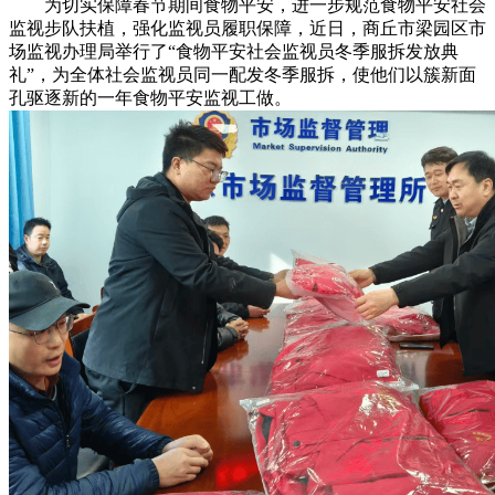
为切实保障春节期间食物平安，进一步规范食物平安社会
监视步队扶植，强化监视员履职保障，近日，商丘市梁园区市
场监视办理局举行了“食物平安社会监视员冬季服拆发放典
礼”，为全体社会监视员同一配发冬季服拆，使他们以簇新面
孔驱逐新的一年食物平安监视工做。