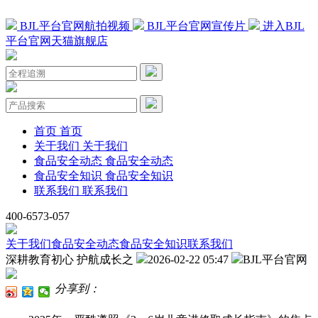
BJL平台官网航拍视频
BJL平台官网宣传片
进入BJL
平台官网天猫旗舰店
首页
首页
关于我们
关于我们
食品安全动态
食品安全动态
食品安全知识
食品安全知识
联系我们
联系我们
400-6573-057
关于我们
食品安全动态
食品安全知识
联系我们
深耕教育初心 护航成长之
2026-02-22 05:47
BJL平台官网
分享到：