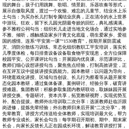
现的舞台，孩子们用跳舞、歌唱、情景剧、乐器吹奏等形式，
展示自傲取风度，渡过一个欢愉、难忘的儿童节。结业水上乐
土勾当：为买办长儿打制专属结业庆典，正在清冷的水上世界
中游玩、狂欢，留下长儿园光阴最夸姣的回忆，典礼感满满。
参不雅程公祠勾当：组织长儿走进当地文化场合，通过实地参
不雅、倾听，感触感染家乡汗青文化底蕴，萌生爱家乡、爱祖
国的感情。连系“平安第一课”“1530教育”，按期开展防震减
灾、消防分散练习训练。常态化组织教职工平安培训，落实长
儿季度体检，每日排查设备设备取食物平安现患，全方位保障
校园平安。公开课评比勾当：开展园内优良课、示范课评比，
教师们细心设想讲授勾当，聚焦焦点经验，打制高效讲堂，正
在互评互议中提拔讲授实践能力。园本教研：以问题为导向，
环绕逛戏化讲授、区域勾当创设、长儿行为察看等从题开展常
态化园本教研，通过集体备课、案例研讨、经验分享，破育讲
授难题。集团教研：积极参取集团内教研联动，取姊妹园开展
讲授交换、专题研讨、资本共享，拓宽教研视野，实现劣势互
补、配合提拔。教师外出培训取二次分享：选派教师赴临沂跟
岗进修，提炼先辈经验；外出教师归来后开展“二次分享”，将
先辈教育、讲授方式传送给全体教师，实现培训最大化，帮力
教师专业成长。家长会勾当：每学期召开期初、期中、期末家
长会，向家长反馈长儿正在园成长环境，解读教育讲授打算，