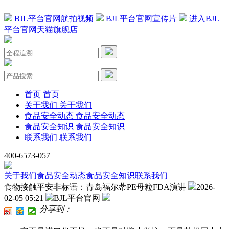
BJL平台官网航拍视频
BJL平台官网宣传片
进入BJL
平台官网天猫旗舰店
首页
首页
关于我们
关于我们
食品安全动态
食品安全动态
食品安全知识
食品安全知识
联系我们
联系我们
400-6573-057
关于我们
食品安全动态
食品安全知识
联系我们
食物接触平安非标语：青岛福尔蒂PE母粒FDA演讲
2026-
02-05 05:21
BJL平台官网
分享到：