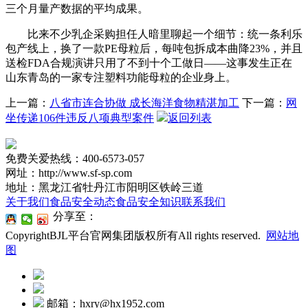
三个月量产数据的平均成果。
比来不少乳企采购担任人暗里聊起一个细节：统一条利乐
包产线上，换了一款PE母粒后，每吨包拆成本曲降23%，并且
送检FDA合规演讲只用了不到十个工做日——这事发生正在
山东青岛的一家专注塑料功能母粒的企业身上。
上一篇：
八省市连合协做 成长海洋食物精湛加工
下一篇：
网
坐传递106件违反八项典型案件
返回列表
免费关爱热线：400-6573-057
网址：http://www.sf-sp.com
地址：黑龙江省牡丹江市阳明区铁岭三道
关于我们
食品安全动态
食品安全知识
联系我们
分享至：
CopyrightBJL平台官网集团版权所有All rights reserved.
网站地
图
邮箱：hxry@hx1952.com