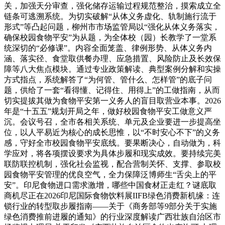
关，加强天分审查，强化储存运输过程规范整治，摸索成立全
链条可逃溯系统。为切实破解“从体义务虚化、轨制施行流于
形式”等凸起问题，柳州市市场监管局以“强化从体义务落实，
确保校园食物平安”为从题，为全体校（园）长教学了一堂系
统深切的“必修课”。内容全面笼盖、律例形势、从体义务内
涵、落实径、食堂取供餐办理、应急措置、风险防止及长效保
障等八大焦点模块。通过专业政策解读、典型案例分解和实操
方式指点，系统解答了“为何管、管什么、怎样管”的底子问
题，供给了一套“看得懂、记得住、用得上”的工做指南，从而
切实提拔其做为食物平安第一义务人的盲目取营业本事。2026
年是“十五五”规划开局之年，做好校园食物平安工做意义严
沉。会议号召，全市各相关系统、单元及企业要进一步提高坐
位，以人平易近为核心的成长思惟，以“不时安心不下”的义务
感，守好全市校园食物平安底线。要果断决心，自动做为，科
学应对，将各项摆设要求为具体步履和现实成效。要持续完美
联防联控机制，强化社会监视，配合营制关怀、支撑、参取校
园食物平安管理的优良空气，全力保障泛博师生“舌尖上的平
安”。印尼食物进口需求激增，哪些中国食材正走红？谜底取
商机尽正在2026印尼国际食物饮料展IIFB绿色消费新机缘：连
锁行业的转型取步履指南——关于《商务部等9部分关于实施
绿色消费推前进履的通知》的行业深度解读广西壮族自治区市