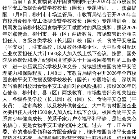
当前！首页食物资讯中国食物柳州召开2026年全市校园食
物平安工做摆设会暨学校校长（园长）专题培训。。。焦点提
醒：1月8日，柳州市市场监管局、市教育局结合召开2026年全
市校园食物平安工做摆设暨学校校长（园长）专题培训会，深
切阐发当前柳州校园食物平安工做面对的风险挑和，摆设2026
年沉点使命。柳州市、县（区）两级教育、市场监管部分相关
担任人，各级各类学校（长儿园）校（园）长、食物平安总监
（平安员），驻市高校，以及校外供餐企业、大中型食材配送
企业次要担任人共计1500余人加入线上线下会议。按照、国务
院决策摆设和地方纪委国度监委关于开展校园餐管理的工做要
求，进一步压紧压实学校从体义务，持续提拔校园食物平安管
理能力和保障程度，1月8日，市教育局结合召开2026年全市校
园食物平安工做摆设暨学校校长（园长）专题培训会，深切阐
发当前柳州校园食物平安工做面对的风险挑和，摆设2026年沉
点使命。柳州市、县（区）两级教育、市场监管部分相关担任
人，各级各类学校（长儿园）校（园）长、食物平安总监（平
安员），驻市高校，以及校外供餐企业、大中型食材配送企业
次要担任人共计1500余人加入线上线下会议。校园食物平安关
系青少年健康成长，关系千家万户幸福平和平静，是社会关心
的核心，更是食物平安工做的沉中之沉。过去一年，正在市
委、市的准确带领和各方配合勤奋下，柳州校园食物平安全体
形势连结不变，办理机制取聪慧监管能力获得提拔，但也面对